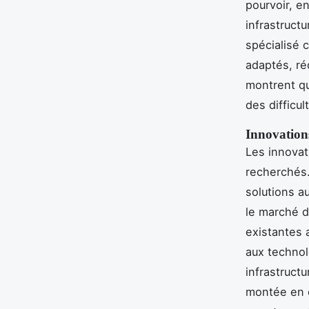
pourvoir, e
infrastruct
spécialisé c
adaptés, ré
montrent qu
des difficul
Innovations
Les innovat
recherchés. 
solutions a
le marché du
existantes 
aux techno
infrastruct
montée en c