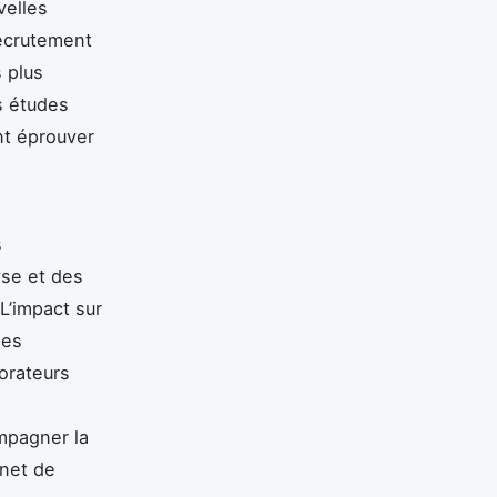
velles
recrutement
s plus
s études
nt éprouver
s
yse et des
L’impact sur
pes
borateurs
ompagner la
inet de