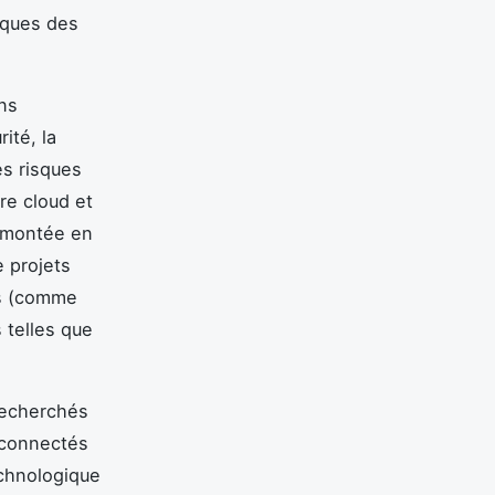
iques des
ns
ité, la
es risques
ure cloud et
a montée en
 projets
es (comme
telles que
 recherchés
s connectés
echnologique