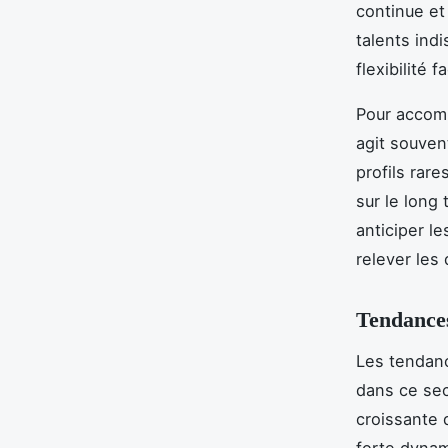
continue et
talents ind
flexibilité 
Pour accomp
agit souven
profils rar
sur le long
anticiper l
relever les 
Tendances
Les tendanc
dans ce sec
croissante 
forte dynam