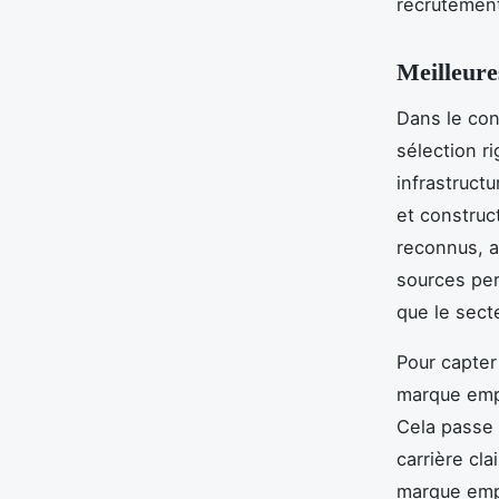
recrutement
Meilleure
Dans le con
sélection r
infrastructu
et construc
reconnus, a
sources per
que le sect
Pour capter 
marque empl
Cela passe 
carrière cla
marque empl