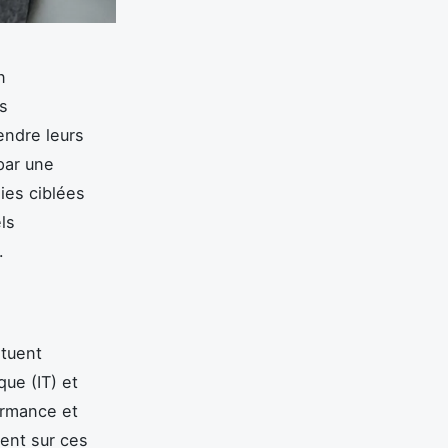
n
es
endre leurs
par une
ies ciblées
els
.
ituent
que (IT) et
ormance et
ent sur ces