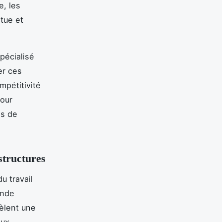
, les
ntue et
pécialisé
er ces
mpétitivité
pour
es de
structures
u travail
ande
èlent une
eux