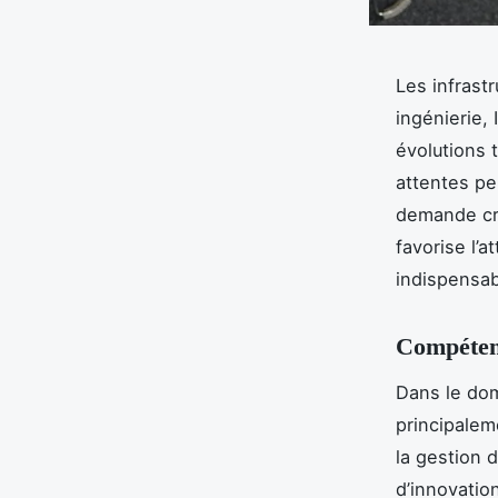
Les infrast
ingénierie,
évolutions 
attentes pe
demande cro
favorise l’a
indispensabl
Compétenc
Dans le dom
principaleme
la gestion 
d’innovatio