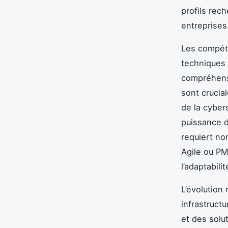
profils rec
entreprises
Les compéte
techniques 
compréhensi
sont crucial
de la cyber
puissance d
requiert n
Agile ou P
l’adaptabili
L’évolution
infrastructu
et des solu