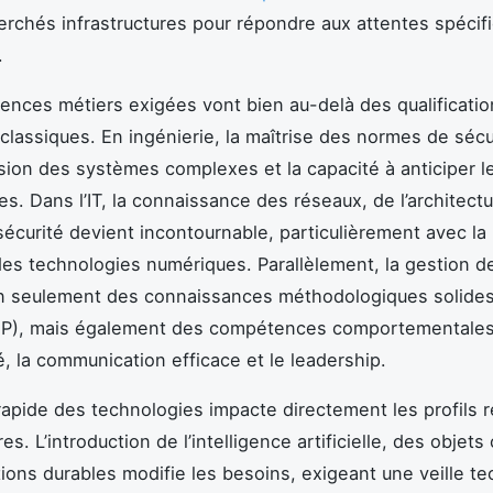
herchés infrastructures pour répondre aux attentes spécif
.
nces métiers exigées vont bien au-delà des qualificatio
classiques. En ingénierie, la maîtrise des normes de sécur
on des systèmes complexes et la capacité à anticiper l
es. Dans l’IT, la connaissance des réseaux, de l’architect
sécurité devient incontournable, particulièrement avec l
es technologies numériques. Parallèlement, la gestion de
on seulement des connaissances méthodologiques solid
MP), mais également des compétences comportementales 
té, la communication efficace et le leadership.
 rapide des technologies impacte directement les profils
res. L’introduction de l’intelligence artificielle, des objet
tions durables modifie les besoins, exigeant une veille t