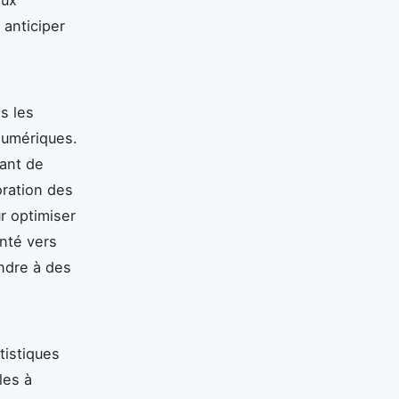
anticiper
s les
numériques.
tant de
oration des
r optimiser
enté vers
ndre à des
tistiques
les à