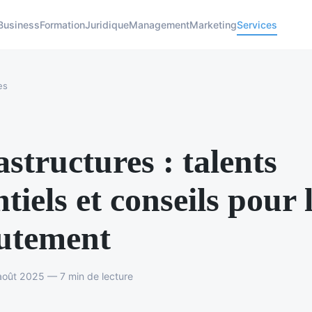
Business
Formation
Juridique
Management
Marketing
Services
es
astructures : talents
ntiels et conseils pour 
utement
oût 2025 — 7 min de lecture