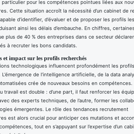
n particulier pour les compétences pointues liées aux nou
ures. Cette situation accroît la nécessité d’un cabinet de 
apable d’identifier, d’évaluer et de proposer les profils le
duisant ainsi les délais d’embauche. En chiffres, certaine
e plus de 40 % des entreprises dans ce secteur déclare
tés à recruter les bons candidats.
 et impact sur les profils recherchés
ions technologiques influencent profondément les profil
L’émergence de l’intelligence artificielle, de la data anal
utomatisées crée de nouveaux besoins en compétences. 
 travail est double : d’une part, il faut renforcer les équi
avec des experts techniques, de l’autre, former les colla
logies émergentes. Le rôle des tendances recrutement
ures est alors crucial pour anticiper ces mutations et acc
ompétences, tout en s’appuyant sur l’expertise d’un cab