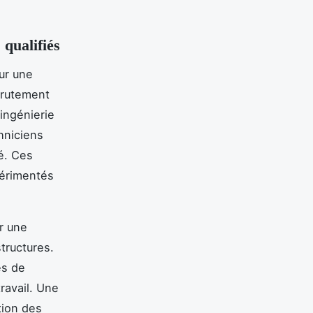
 qualifiés
ur une
crutement
 ingénierie
hniciens
é. Ces
périmentés
er une
tructures.
és de
travail. Une
tion des