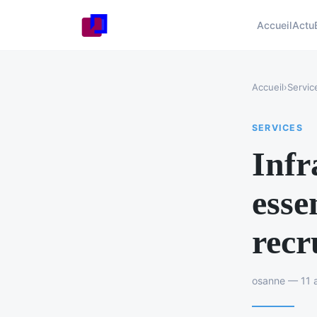
Accueil
Actu
Accueil
›
Servic
SERVICES
Infr
esse
recr
osanne — 11 a