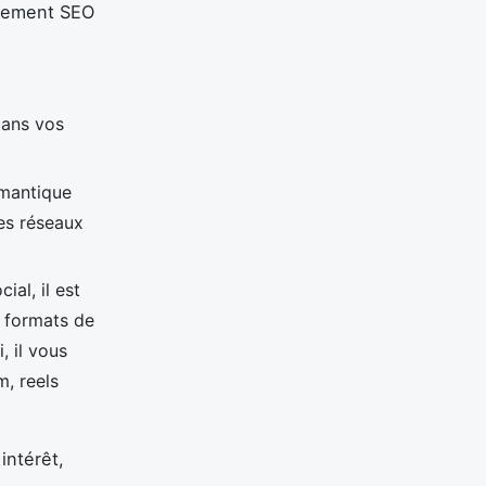
ncement SEO
dans vos
émantique
es réseaux
al, il est
s formats de
, il vous
m, reels
intérêt,