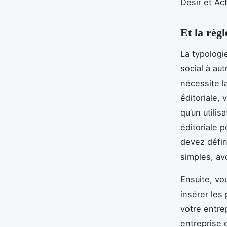
Désir et Ac
Et la règ
La typologie
social à aut
nécessite la
éditoriale,
qu’un utilis
éditoriale 
devez défini
simples, av
Ensuite, vo
insérer les
votre entre
entreprise 