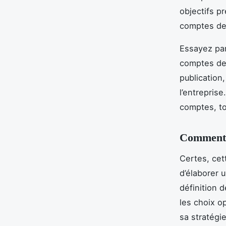
objectifs pr
comptes de
Essayez par 
comptes de 
publication
l’entrepris
comptes, to
Comment é
Certes, cett
d’élaborer 
définition 
les choix op
sa stratégi