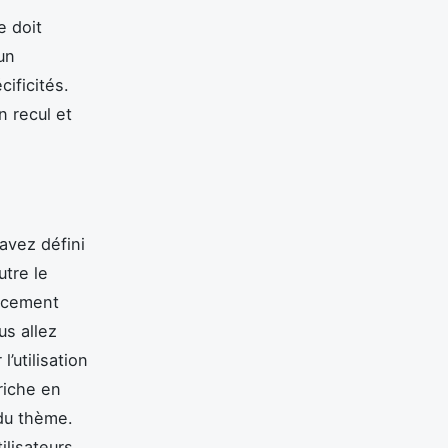
e doit
un
ificités.
n recul et
avez défini
utre le
encement
us allez
’utilisation
riche en
 du thème.
ilisateurs