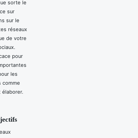
ue sorte le
ce sur
s sur le
ptes réseaux
ue de votre
ociaux.
icace pour
importantes
pour les
us comme
 élaborer.
jectifs
seaux