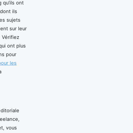
 qu’ils ont
dont ils
es sujets
ent sur leur
 Vérifiez
qui ont plus
ons pour
pour les
a
ditoriale
reelance,
et, vous