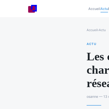
Accueil
Actu
Accueil
›
Actu
ACTU
Les 
char
rése
osanne — 13 