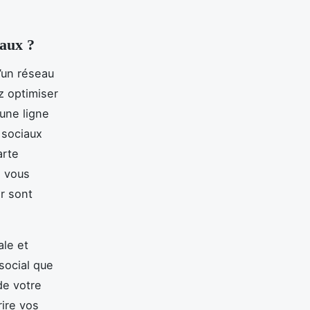
iaux ?
d’un réseau
ez optimiser
 une ligne
 sociaux
arte
, vous
er sont
ale et
social que
de votre
ire vos