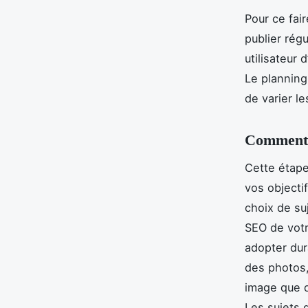
Pour ce fair
publier rég
utilisateur
Le planning
de varier l
Comment r
Cette étape
vos objectif
choix de su
SEO de votr
adopter dura
des photos,
image que d
Les sujets q