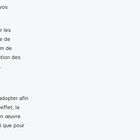
 vos
r les
ce de
am de
ation des
ie.
adopter afin
ffet, la
 en œuvre
si que pour
.