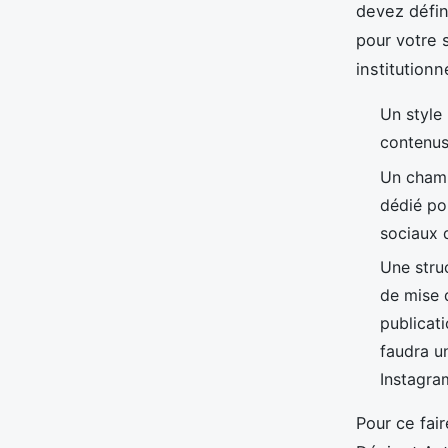
devez défin
pour votre s
institutionn
Un style
contenus
Un champ
dédié po
sociaux 
Une struc
de mise 
publicati
faudra u
Instagra
Pour ce fai