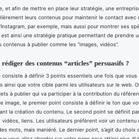
e, et afin de mettre en place leur stratégie, une entrepris
ulièrement leurs contenus pour maintenir le contact avec 
 d’Instagram, par exemple, mais aussi pour montrer ses spéc
 est ainsi une stratégie pratique permettant de prendre u
es contenus à publier comme les “images, vidéos”.
édiger des contenus “articles” persuasifs ?
 consiste à définir 3 points essentiels une fois que vous 
s ainsi que votre cible parmi les utilisateurs sur le web. O
jets à publier qui va participer à la contribution du référ
e image, le premier point consiste à définir le ton que vo
nt la création du contenu. Le second point se définit par l
 vidéos, liens. Les utilisateurs préfèrent voir un contenu 
es mots, mais maniéré. Le dernier point, s’agit du choix
ue vous allez aborder sur votre page pour attirer plus d’ut