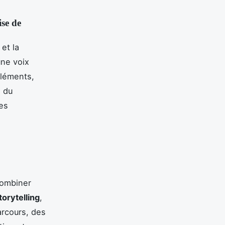
ise de
 et la
une voix
éléments,
e du
es
 combiner
torytelling
,
arcours, des