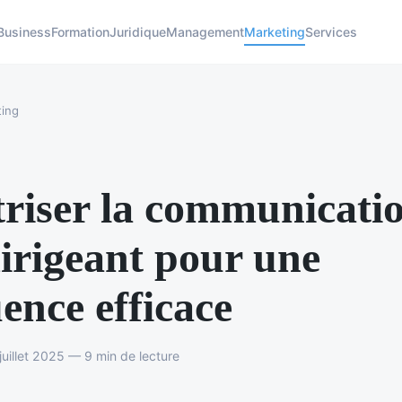
Business
Formation
Juridique
Management
Marketing
Services
ing
riser la communicati
irigeant pour une
uence efficace
uillet 2025 — 9 min de lecture