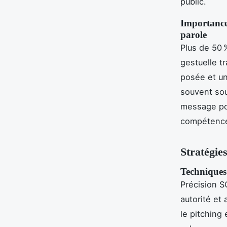
public.
Importance 
parole
Plus de 50
gestuelle t
posée et un
souvent sou
message por
compétence
Stratégies
Techniques 
Précision S
autorité et
le pitching