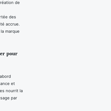
création de
rtée des
ité accrue.
 la marque
uer pour
’abord
iance et
es nourrit la
ssage par