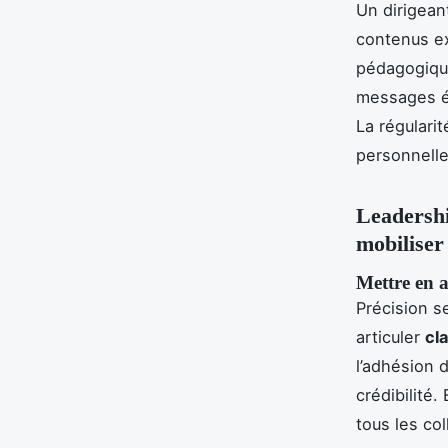
Un dirigeant
contenus ex
pédagogique
messages éd
La régulari
personnelle
Leadershi
mobiliser
Mettre en a
Précision s
articuler
cl
l’adhésion 
crédibilité
tous les col