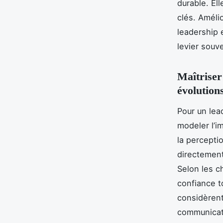
durable. El
clés. Améli
leadership 
levier souv
Maîtriser
évolutions
Pour un lea
modeler l’i
la percepti
directement
Selon les c
confiance t
considèrent
communicati