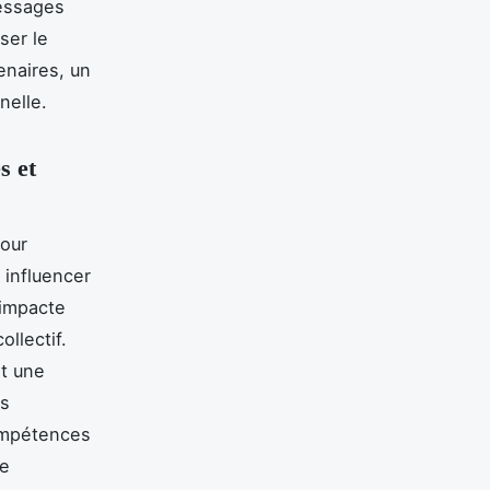
messages
ser le
enaires, un
nelle.
s et
pour
 influencer
 impacte
llectif.
nt une
és
compétences
de