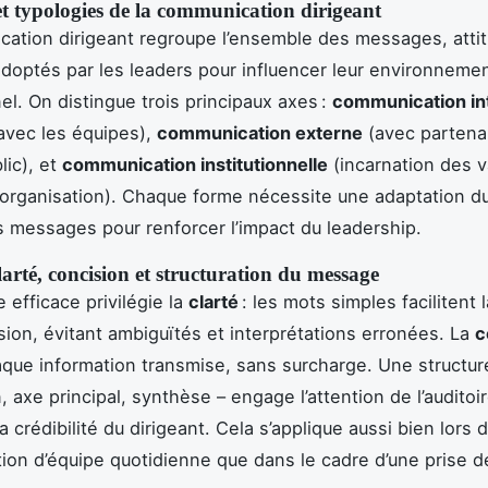
et typologies de la communication dirigeant
ation dirigeant regroupe l’ensemble des messages, atti
adoptés par les leaders pour influencer leur environneme
el. On distingue trois principaux axes :
communication in
avec les équipes),
communication externe
(avec partena
lic), et
communication institutionnelle
(incarnation des v
l’organisation). Chaque forme nécessite une adaptation du
s messages pour renforcer l’impact du leadership.
larté, concision et structuration du message
efficace privilégie la
clarté
: les mots simples facilitent l
on, évitant ambiguïtés et interprétations erronées. La
c
aque information transmise, sans surcharge. Une structur
, axe principal, synthèse – engage l’attention de l’auditoir
a crédibilité du dirigeant. Cela s’applique aussi bien lors d
on d’équipe quotidienne que dans le cadre d’une prise d