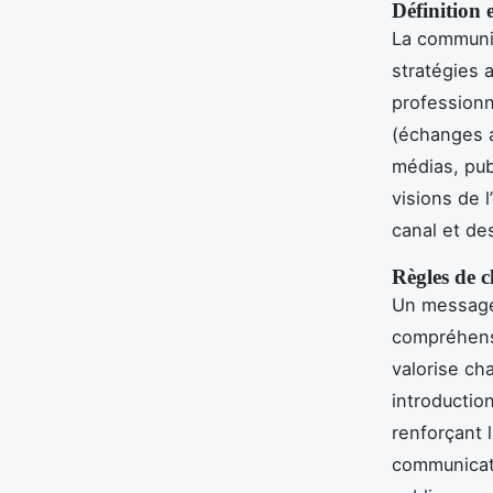
Définition 
La communic
stratégies 
professionn
(échanges 
médias, pub
visions de 
canal et de
Règles de c
Un message 
compréhensi
valorise ch
introduction
renforçant l
communicati