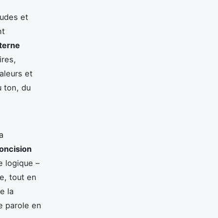
tudes et
nt
terne
ires,
aleurs et
 ton, du
a
oncision
e logique –
e, tout en
e la
e parole en