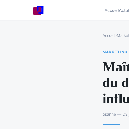
Accueil
Actu
Accueil
›
Market
MARKETING
Maît
du d
infl
osanne — 23 j