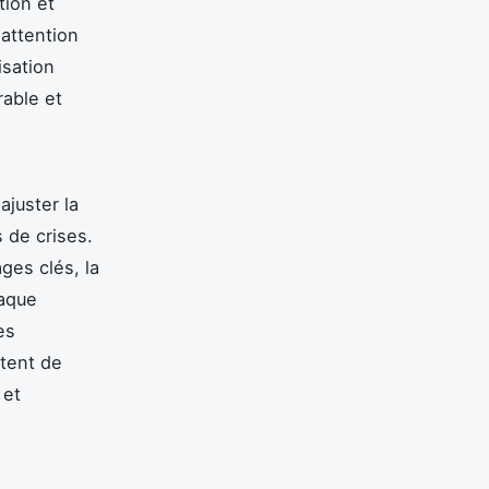
tion et
'attention
isation
able et
ajuster la
 de crises.
ges clés, la
haque
es
tent de
 et