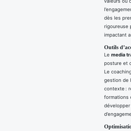
valeurs ou d
l’engagemen
dès les pre
rigoureuse 
impactant a
Outils d’
Le
media tr
posture et 
Le coaching
gestion de 
contexte : 
formations 
développer 
d’engagemen
Optimisatio