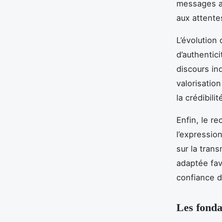
messages au
aux attente
L’évolution
d’authentic
discours in
valorisation
la crédibili
Enfin, le re
l’expressio
sur la tran
adaptée fav
confiance d
Les fonda