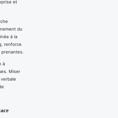
eprise et
rche
finement du
inée à la
g, renforce
s prenantes.
n à
ues. Miser
 verbale
de
cace