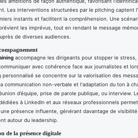
es ambitions de façon authentique, favorisant l’identifica
t. Les interventions structurées par le pitching captent l
miers instants et facilitent la compréhension. Une scénar
prévient les imprévus, tout en rendant le message mémor
uprès de diverses audiences.
accompagnement
aining
accompagne les dirigeants pour stopper le stress, 
communiquer avec cohérence face aux journalistes et lors
 personnalisé se concentre sur la valorisation des messa
la communication non-verbale et l'adaptation du ton à c
réunion d’équipe, prise de parole publique, ou interview. L
dédiées à LinkedIn et aux réseaux professionnels permet
une présence influente, générant davantage de visibilité
t autour du leadership.
n de la présence digitale