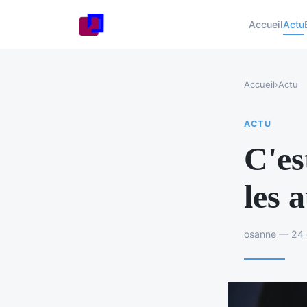
Accueil
Actu
Accueil
›
Actu
ACTU
C'es
les 
osanne — 24 