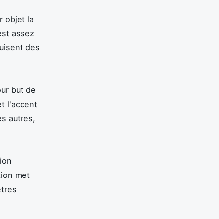
r objet la
est assez
duisent des
our but de
t l'accent
es autres,
tion
tion met
êtres