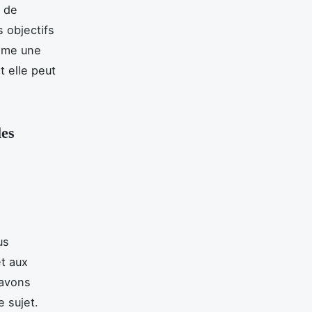
e de
s objectifs
omme une
t elle peut
les
us
et aux
 avons
e sujet.