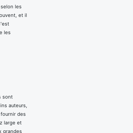
 selon les
uvent, et il
C'est
e les
s sont
ins auteurs,
 fournir des
z large et
x grandes