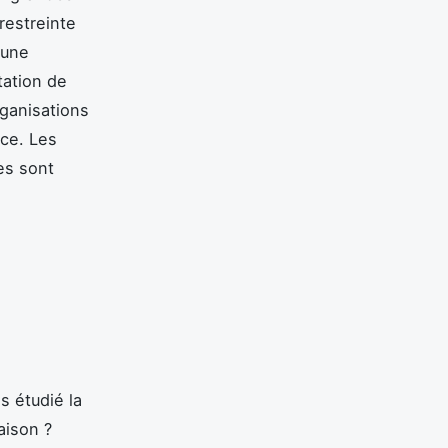
restreinte
 une
tation de
rganisations
nce. Les
es sont
s étudié la
aison ?