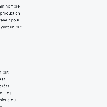
tain nombre
a production
valeur pour
ayant un but
n but
est
érêts
un. Les
mique qui
s.