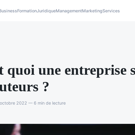
Business
Formation
Juridique
Management
Marketing
Services
t quoi une entreprise 
auteurs ?
octobre 2022 — 6 min de lecture