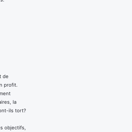
t de
 profit.
ement
ires, la
nt-ils tort?
s objectifs,