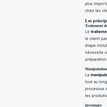
plus importa
chez les cl
Les princip
Traitement 
Le
traitem
le client p
étape inclu
nécessite u
préparatio
Manipulation 
La
manipula
tout au lon
processus s
les produits
Inventaire