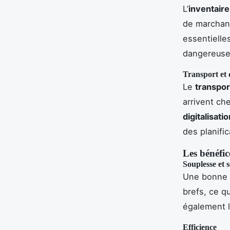
L’
inventaire
de marchand
essentielle
dangereuse
Transport et 
Le
transport
arrivent che
digitalisat
des planific
Les bénéfic
Souplesse et s
Une bonne
brefs, ce qu
également la
Efficience