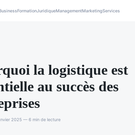
Business
Formation
Juridique
Management
Marketing
Services
quoi la logistique est
ntielle au succès des
eprises
nvier 2025 — 6 min de lecture