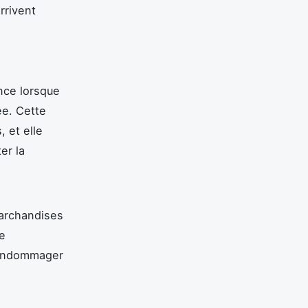
rrivent
nce lorsque
ée. Cette
, et elle
er la
archandises
ce
 endommager