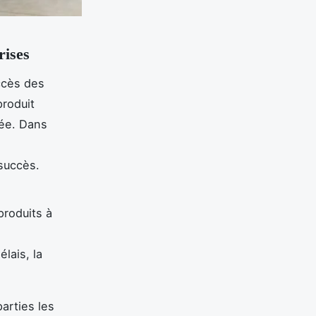
rises
ccès des
produit
mée. Dans
 succès.
roduits à
lais, la
parties les