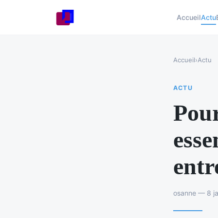
Accueil
Actu
Accueil
›
Actu
ACTU
Pour
esse
entr
osanne — 8 ja