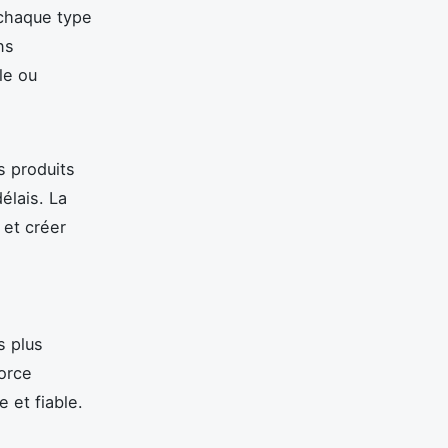
 chaque type
ns
le ou
s produits
élais. La
 et créer
s plus
force
e et fiable.