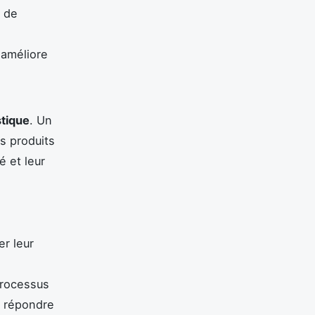
 de
a améliore
stique
. Un
rs produits
é et leur
r leur
processus
e répondre