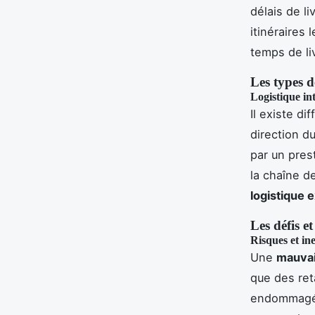
délais de li
itinéraires 
temps de li
Les types d
Logistique in
Il existe di
direction d
par un prest
la chaîne de
logistique 
Les défis et
Risques et ine
Une
mauvai
que des ret
endommagés