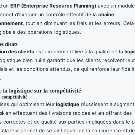
 d’un
ERP (Enterprise Resource Planning)
avec un module
permet d’exercer un contrôle effectif de la
chaîne
ionnement
, tout en diminuant les frais et les erreurs. Cel
lobale des opérations logistiques.
es clients
ion des clients
est directement liée à la qualité de la
logi
gistique bien huilé garantit que les clients reçoivent leu
ais et les conditions attendus, ce qui renforce leur fidélit
.
 la logistique sur la compétitivité
compétitivité
ises qui optimisent leur
logistique
réussissent à augmente
té
en effectuant des livraisons rapides et en offrant des
s correctes et de qualité aux parties impliquées dans le 
 Cela leur permet de se distinguer de la concurrence et d