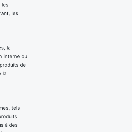
 les
rant, les
s, la
n interne ou
produits de
 la
mes, tels
produits
us à des