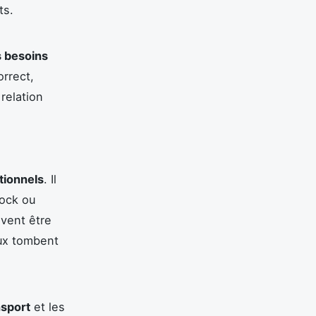
ts.
s besoins
rrect,
 relation
tionnels
. Il
tock ou
ivent être
ux tombent
nsport
et les