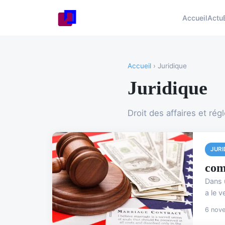
Accueil
Actu
Accueil
› Juridique
Juridique
Droit des affaires et ré
JURI
com
Dans u
a le 
6 nov