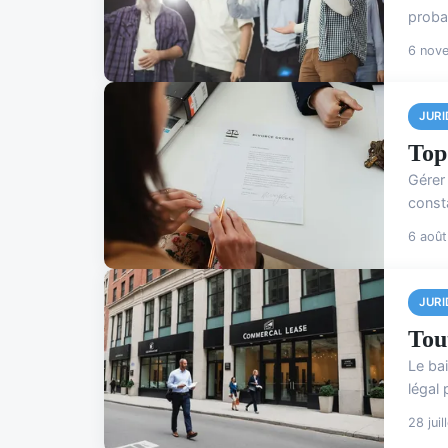
proba
6 nov
JURI
Top
Gérer 
consta
6 aoû
JURI
Tou
Le bai
légal 
28 jui