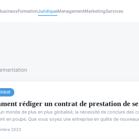
Business
Formation
Juridique
Management
Marketing
Services
glementation
DIQUE
ment rédiger un contrat de prestation de ser
n monde de plus en plus globalisé, la nécessité de conclure des con
vent en poupe. Que vous soyez une entreprise en quête de nouveaux c
embre 2023