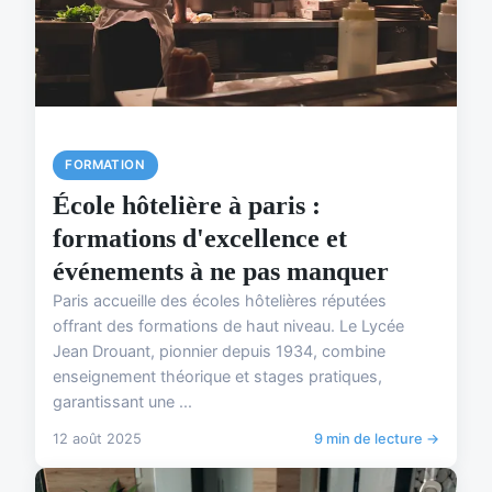
FORMATION
École hôtelière à paris :
formations d'excellence et
événements à ne pas manquer
Paris accueille des écoles hôtelières réputées
offrant des formations de haut niveau. Le Lycée
Jean Drouant, pionnier depuis 1934, combine
enseignement théorique et stages pratiques,
garantissant une ...
12 août 2025
9 min de lecture →